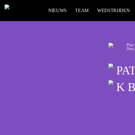
NIEUWS
TEAM
WEDSTRIJDEN
Play-
Don,
PA
K 