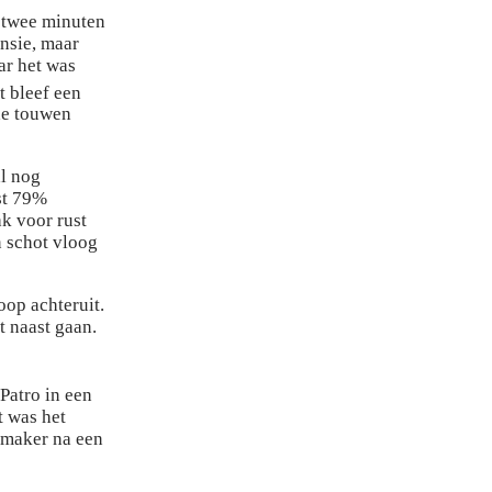
 twee minuten
nsie, maar
ar het was
 bleef een
 de touwen
al nog
st 79%
k voor rust
 schot vloog
oop achteruit.
t naast gaan.
Patro in een
 was het
jkmaker na een