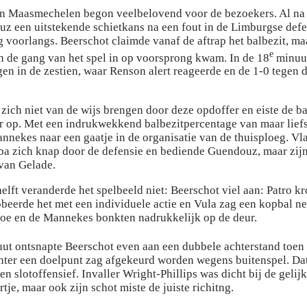
in Maasmechelen begon veelbelovend voor de bezoekers. Al na
z een uitstekende schietkans na een fout in de Limburgse defe
g voorlangs. Beerschot claimde vanaf de aftrap het balbezit, ma
e
en de gang van het spel in op voorsprong kwam. In de 18
minuut
gen in de zestien, waar Renson alert reageerde en de 1-0 tegen
 zich niet van de wijs brengen door deze opdoffer en eiste de b
r op. Met een indrukwekkend balbezitpercentage van maar lief
nnekes naar een gaatje in de organisatie van de thuisploeg. Vla
a zich knap door de defensie en bediende Guendouz, maar zijn
 van Gelade.
elft veranderde het spelbeeld niet: Beerschot viel aan: Patro kr
beerde het met een individuele actie en Vula zag een kopbal ne
oe en de Mannekes bonkten nadrukkelijk op de deur.
ut ontsnapte Beerschot even aan een dubbele achterstand toen 
ter een doelpunt zag afgekeurd worden wegens buitenspel. Dat
en slotoffensief. Invaller Wright-Phillips was dicht bij de geli
je, maar ook zijn schot miste de juiste richitng.