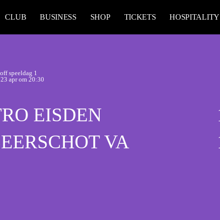
CLUB
BUSINESS
SHOP
TICKETS
HOSPITALITY
off speeldag 1
 23 apr om 20:30
TRO EISDEN
BEERSCHOT VA