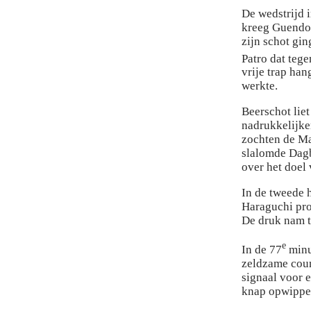
De wedstrijd 
kreeg Guendou
zijn schot gin
Patro dat teg
vrije trap han
werkte.
Beerschot liet
nadrukkelijke
zochten de Ma
slalomde Dagb
over het doel
In de tweede h
Haraguchi pro
De druk nam t
e
In de 77
minu
zeldzame coun
signaal voor e
knap opwippert